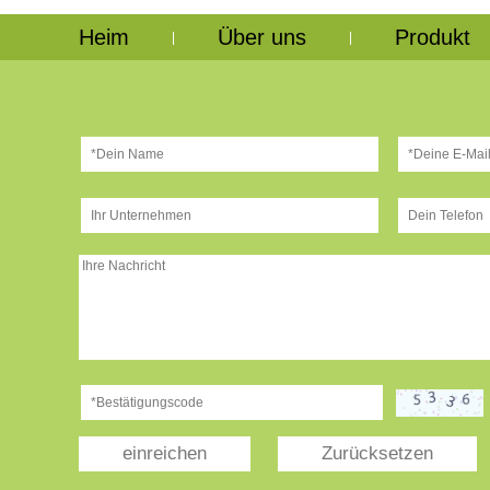
Heim
Über uns
Produkt
|
|
einreichen
Zurücksetzen