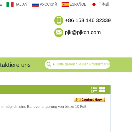
日本語
E
ITALIAN
РУССКИЙ
ESPAÑOL
+86 158 146 32339
pjk@pjkcn.com
taktiere uns
 ermöglicht eine Bandverlängerung von bis zu 10 Fuß.