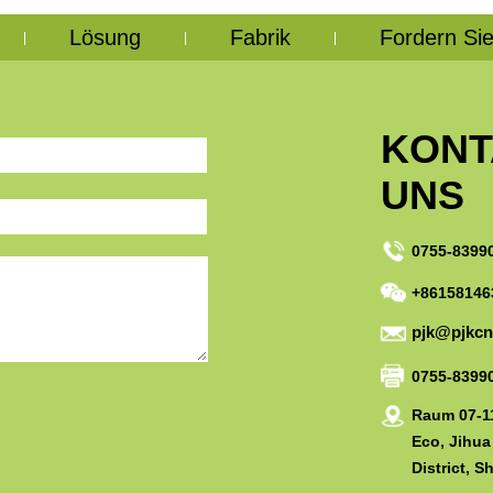
Lösung
Fabrik
Fordern Sie
|
|
|
KONT
UNS
0755-8399
+86158146
pjk@pjkc
0755-8399
Raum 07-11
Eco, Jihua
District, 