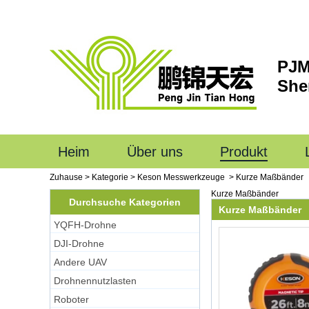
PJM
She
Heim
Über uns
Produkt
Zuhause
>
Kategorie
>
Keson Messwerkzeuge
>
Kurze Maßbänder
Kurze Maßbänder
Durchsuche Kategorien
Kurze Maßbänder
YQFH-Drohne
DJI-Drohne
Andere UAV
Drohnennutzlasten
Roboter