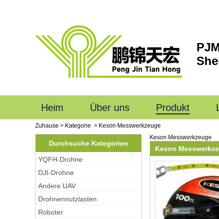
PJM
She
Heim
Über uns
Produkt
Zuhause
>
Kategorie
>
Keson Messwerkzeuge
Keson Messwerkzeuge
Durchsuche Kategorien
Keson Messwerkz
YQFH-Drohne
DJI-Drohne
Andere UAV
Drohnennutzlasten
Roboter