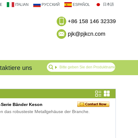
日本語
E
ITALIAN
РУССКИЙ
ESPAÑOL
+86 158 146 32339
pjk@pjkcn.com
taktiere uns
)-Serie Bänder Keson
n das robusteste Metallgehäuse der Branche.