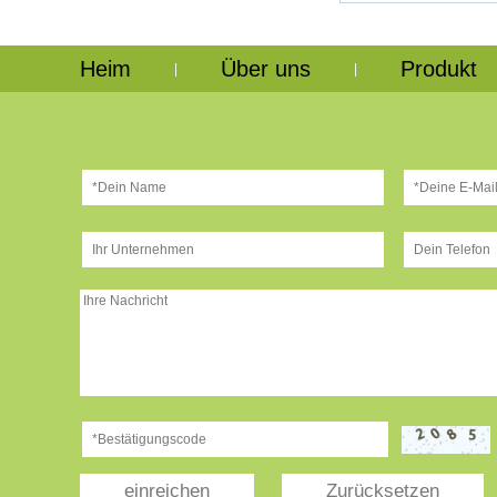
Heim
Über uns
Produkt
|
|
einreichen
Zurücksetzen