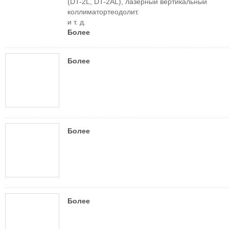
(DT-2L, DT-2AL), лазерный вертикальный
коллиматортеодолит.
и т. д.
Более
Более
Более
Более