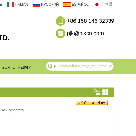
日本語
E
ITALIAN
РУССКИЙ
ESPAÑOL
+86 158 146 32339
pjk@pjkcn.com
TD.
ться с нами
как рулетка.