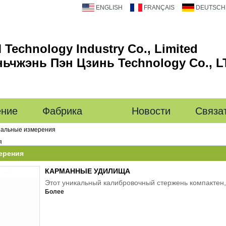
ENGLISH
FRANÇAIS
DEUTSCH
 Technology Industry Co., Limited
ьчжэнь Пэн Цзинь Technology Co., L
ние
Фабрика
Новости
Связа
альные измерения
я
ерения
КАРМАННЫЕ УДИЛИЩА
Этот уникальный калибровочный стержень компактен, 
Более