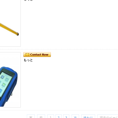
もっと
家
前
1
2
3
次
終わり
現在のページ: