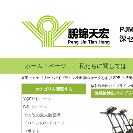
PJ
深
ホーム・ページ
私たちに関しては
在宅
>
カテゴリー
>
パイプライン検出器/ロケータおよび GPR
>
放射
放射線検出パイプライン検
カテゴリを閲覧する
放射線検出パイプライ
YQFHドローン
DJI ドローン
その他の無人航空機
ドローンのペイロード
ロボット