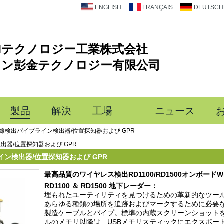
ENGLISH
FRANÇAIS
DEUTSCH
Mテクノロジー工業株式会社
セン彭金テクノロジー有限公司
製品
解決
工場
ニュース
線検出パイプライン検出器/位置探知器および GPR
出器/位置探知器および GPR
ン検出器/位置探知器および GPR
最高品質のワイヤレス検出RD1100/RD1500オンボードW
RD1100
＆
RD1500
地下レーダー：
埋もれたユーティリティを見つけるための革新的なツー
あらゆる種類の場所を追跡およびマークするために必要
製造ケーブルとパイプ。標準の内蔵スクリーンショット
ルのメモリ以降は、USBメモリスティックにエクスポートし