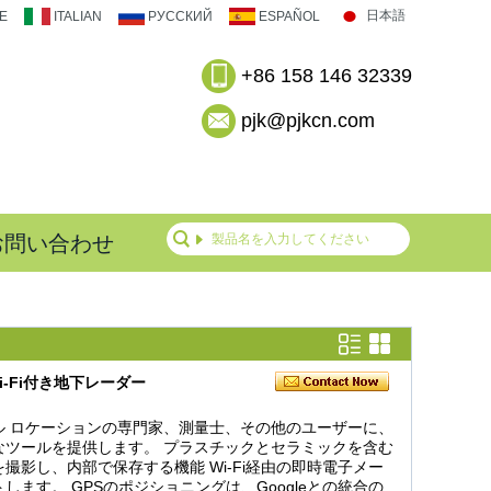
日本語
E
ITALIAN
РУССКИЙ
ESPAÑOL
+86 158 146 32339
pjk@pjkcn.com
お問い合わせ
i-Fi付き地下レーダー
ル
ロケーションの専門家、測量士、その他のユーザーに、
なツールを提供します。
プラスチックとセラミックを含む
を撮影し、内部で保存する機能
Wi-Fi経由の即時電子メー
ます。 GPSのポジショニングは、Googleとの統合の