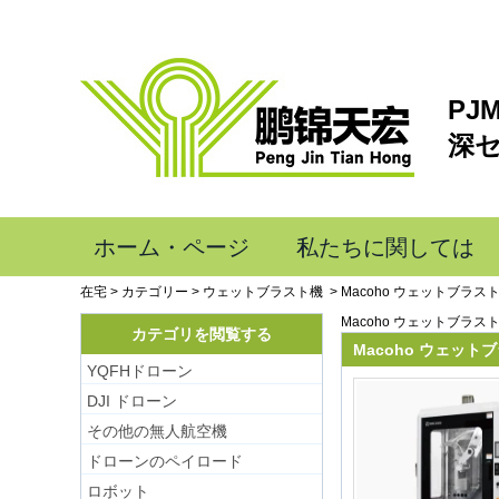
PJ
深
ホーム・ページ
私たちに関しては
在宅
>
カテゴリー
>
ウェットブラスト機
>
Macoho ウェットブラス
Macoho ウェットブラス
カテゴリを閲覧する
Macoho ウェット
YQFHドローン
DJI ドローン
その他の無人航空機
ドローンのペイロード
ロボット