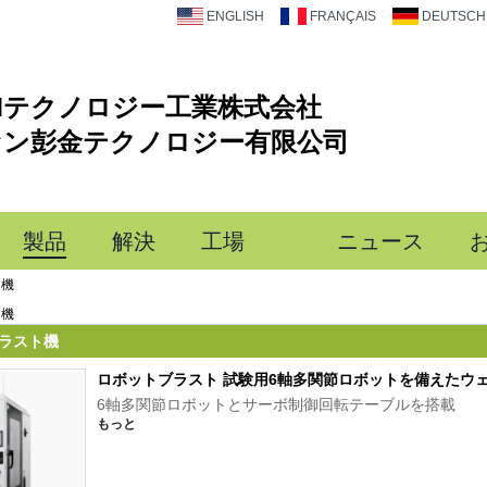
ENGLISH
FRANÇAIS
DEUTSCH
Mテクノロジー工業株式会社
セン彭金テクノロジー有限公司
製品
解決
工場
ニュース
ト機
ト機
ブラスト機
ロボットブラスト 試験用6軸多関節ロボットを備えたウ
6軸多関節ロボットとサーボ制御回転テーブルを搭載
もっと