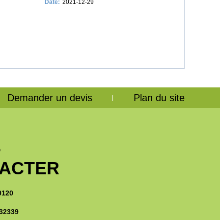
Date:
2021-12-29
Demander un devis
Plan du site
|
S
ACTER
0120
32339