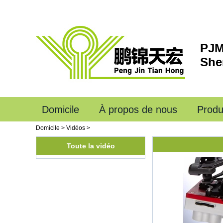
PJM
She
Domicile
À propos de nous
Produ
Domicile
>
Vidéos
>
Toute la vidéo