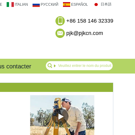
日本語
E
ITALIAN
РУССКИЙ
ESPAÑOL
+86 158 146 32339
pjk@pjkcn.com
s contacter