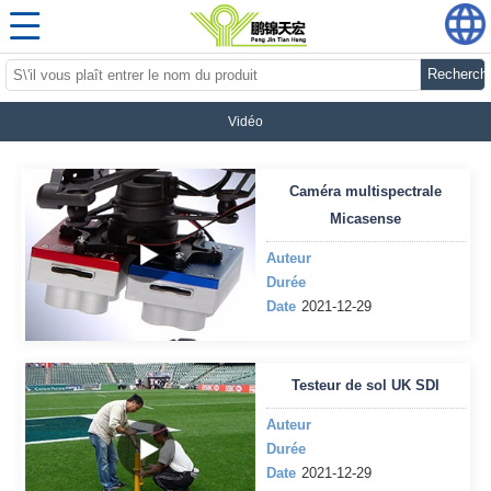
Recherch
Vidéo
Caméra multispectrale
Micasense
Auteur
Durée
Date
2021-12-29
Testeur de sol UK SDI
Auteur
Durée
Date
2021-12-29