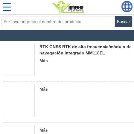
Buscar
RTK GNSS RTK de alta frecuencia/módulo de
navegación integrado MM118EL
Más
Más
Más