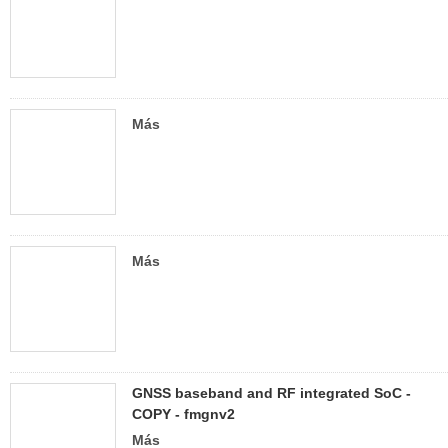
Más
Más
GNSS baseband and RF integrated SoC -
COPY - fmgnv2
Más